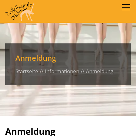
Startseite
Angebote
Anmeldung
Startseite
Informationen
Anmeldung
Mitglieder
Informationen
Preise
Anmeldung
Anmeldung