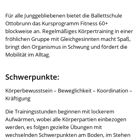
Barre Fusion, Pilates
Für alle Junggebliebenen bietet die Ballettschule
Fitness 60+
Ottobrunn das Kursprogramm Fitness 60+
blockweise an. Regelmäßiges Körpertraining in einer
Yogalates
fröhlichen Gruppe mit Gleichgesinnten macht Spaß,
Ergänzungsangebot
bringt den Organismus in Schwung und fördert die
Mobilität im Alltag.
Tai Chi
Mitglieder
Schwerpunkte:
Körperbewusstsein – Beweglichkeit – Koordination –
Informationen
Kräftigung
Die Trainingsstunden beginnen mit lockerem
Stundenplan
Aufwärmen, wobei alle Körperpartien einbezogen
werden, es folgen gezielte Übungen mit
Kontakt
wechselnden Schwerpunkten am Boden, im Stehen