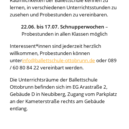
Räumlichkeiten der Ballettschule kennen zu
lernen, in verschiedenen Unterrichtsstunden zu
Ballettschule Ottobrunn
zusehen und Probestunden zu vereinbaren.
Inszenierungen
22.06. bis 17.07.
Schnupperwochen
–
Probestunden in allen Klassen möglich
Jobs
Interessent*innen sind jederzeit herzlich
willkommen, Probestunden können
unter
info@ballettschule-ottobrunn.de
oder 089
/ 60 80 84 22 vereinbart werden.
Die Unterrichtsräume der Ballettschule
Ottobrunn befinden sich im EG Arastraße 2,
Gebäude D in Neubiberg, Zugang vom Parkplatz
an der Kameterstraße rechts am Gebäude
entlang.